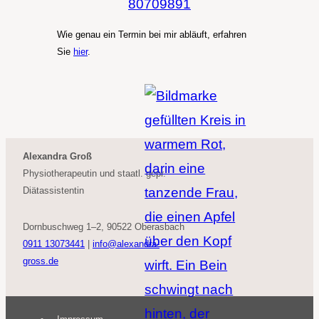
80709891
Wie genau ein Ter­min bei mir abläuft, erfah­ren
Sie
hier
.
Alexandra Groß
Physiotherapeutin und staatl. gepr.
Diätassistentin
Dornbuschweg 1–2, 90522 Oberasbach
0911 13073441
|
info@alexandra-
gross.de