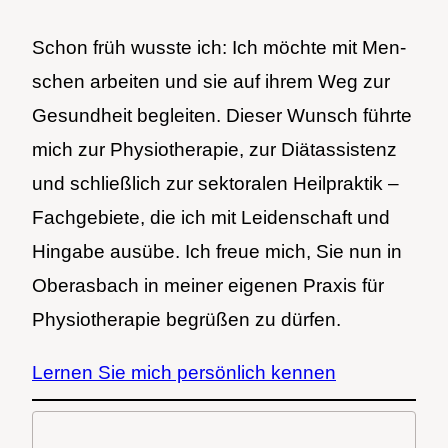
Schon früh wuss­te ich: Ich möch­te mit Men­
schen arbei­ten und sie auf ihrem Weg zur
Gesund­heit beglei­ten. Die­ser Wunsch führ­te
mich zur Phy­sio­the­ra­pie, zur Diät­as­sis­tenz
und schließ­lich zur sek­to­ra­len Heil­prak­tik –
Fach­ge­bie­te, die ich mit Lei­den­schaft und
Hin­ga­be aus­übe. Ich freue mich, Sie nun in
Ober­as­bach in mei­ner eige­nen Pra­xis für
Phy­sio­the­ra­pie begrü­ßen zu dür­fen.
Ler­nen Sie mich per­sön­lich ken­nen