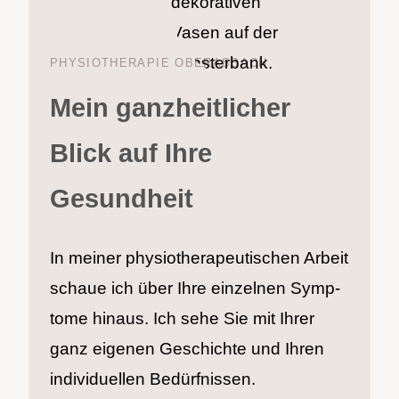
PHY­SIO­THE­RA­PIE OBER­AS­BACH
Mein ganzheitlicher
Blick auf Ihre
Gesundheit
In mei­ner phy­sio­the­ra­peu­ti­schen Arbeit
schaue ich über Ihre ein­zel­nen Symp­
tome hin­aus. Ich sehe Sie mit Ihrer
ganz eige­nen Geschich­te und Ihren
indi­vi­du­el­len Bedürf­nis­sen.