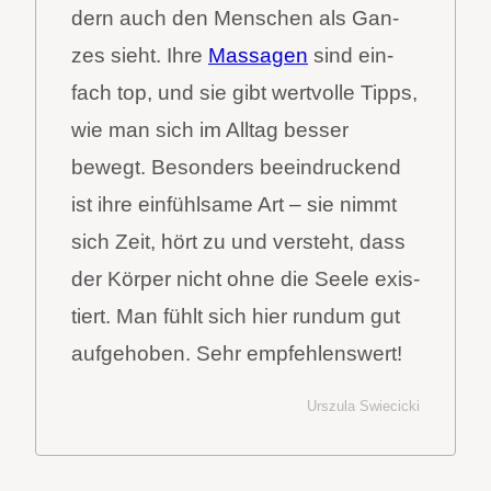
dern auch den Men­schen als Gan­
zes sieht. Ihre
Mas­sa­gen
sind ein­
fach top, und sie gibt wert­vol­le Tipps,
wie man sich im All­tag bes­ser
bewegt. Beson­ders beein­dru­ckend
ist ihre ein­fühl­sa­me Art – sie nimmt
sich Zeit, hört zu und ver­steht, dass
der Kör­per nicht ohne die See­le exis­
tiert. Man fühlt sich hier rund­um gut
auf­ge­ho­ben. Sehr emp­feh­lens­wert!
Urs­zu­la Swie­ci­cki