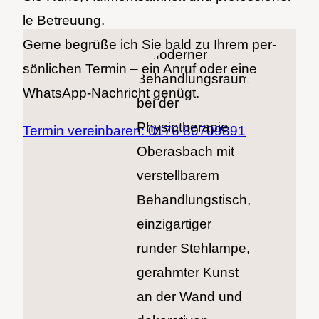
le Betreu­ung.
Ger­ne begrü­ße ich Sie bald zu Ihrem per­
sön­li­chen Ter­min – ein Anruf oder eine
Whats­App-Nach­richt genügt.
Ter­min ver­ein­ba­ren: 0176 80709891