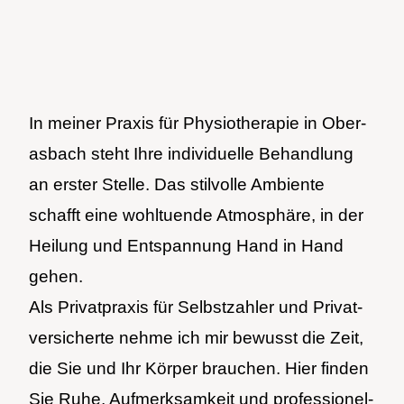
In mei­ner Pra­xis für Phy­sio­the­ra­pie in Ober­
as­bach steht Ihre indi­vi­du­el­le Behand­lung
an ers­ter Stel­le. Das stil­vol­le Ambi­en­te
schafft eine wohl­tu­en­de Atmo­sphä­re, in der
Hei­lung und Ent­span­nung Hand in Hand
gehen.
Als Pri­vat­pra­xis für Selbst­zah­ler und Pri­vat­
ver­si­cher­te neh­me ich mir bewusst die Zeit,
die Sie und Ihr Kör­per brau­chen. Hier fin­den
Sie Ruhe, Auf­merk­sam­keit und pro­fes­sio­nel­