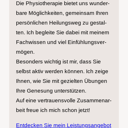
Die Phy­sio­the­ra­pie bie­tet uns wun­der­
ba­re Mög­lich­kei­ten, gemein­sam Ihren
per­sön­li­chen Hei­lungs­weg zu gestal­
ten. Ich beglei­te Sie dabei mit mei­nem
Fach­wis­sen und viel Ein­füh­lungs­ver­
mö­gen.
Beson­ders wich­tig ist mir, dass Sie
selbst aktiv wer­den kön­nen. Ich zei­ge
Ihnen, wie Sie mit geziel­ten Übun­gen
Ihre Gene­sung unter­stüt­zen.
Auf eine ver­trau­ens­vol­le Zusam­men­ar­
beit freue ich mich schon jetzt!
Ent­de­cken Sie mein Leis­tungs­an­ge­bot