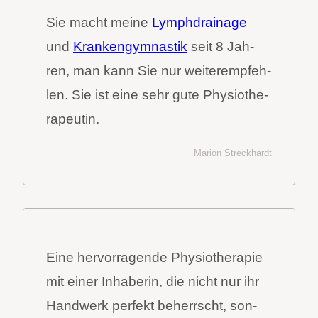
Sie macht mei­ne
Lymph­drai­na­ge
und
Kran­ken­gym­nas­tik
seit 8 Jah­
ren, man kann Sie nur wei­ter­emp­feh­
len. Sie ist eine sehr gute Phy­sio­the­
ra­peu­tin.
Mari­on Streck­hardt
Eine her­vor­ra­gen­de Phy­sio­the­ra­pie
mit einer Inha­be­rin, die nicht nur ihr
Hand­werk per­fekt beherrscht, son­