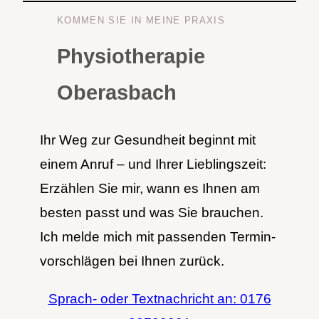
KOM­MEN SIE IN MEI­NE PRA­XIS
Physiotherapie
Oberasbach
Ihr Weg zur Gesund­heit beginnt mit
einem Anruf – und Ihrer Lieb­lings­zeit:
Erzäh­len Sie mir, wann es Ihnen am
bes­ten passt und was Sie brau­chen.
Ich mel­de mich mit pas­sen­den Ter­min­
vor­schlä­gen bei Ihnen zurück.
Sprach- oder Text­nach­richt an: 0176